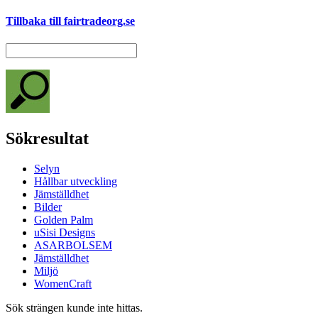
Tillbaka till fairtradeorg.se
Sökresultat
Selyn
Hållbar utveckling
Jämställdhet
Bilder
Golden Palm
uSisi Designs
ASARBOLSEM
Jämställdhet
Miljö
WomenCraft
Sök strängen kunde inte hittas.