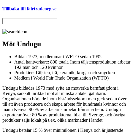
Tillbaka till fairtradeorg.se
Möt Undugu
Bildat: 1973, medlemmar i WFTO sedan 1995
Antal hantverkare: 800 totalt. Inom täljstensproduktion arbetar
192 män och 120 kvinnor.
Produkter: Täljsten, trä, keramik, korgar och smycken
Medlem i World Fair Trade Organization (WFTO)
Undugu bildades 1973 med syfte att motverka barnfattigdom i
Kenya, särskilt inriktad mot att minska antalet gatubarn.
Organisationen började inom biståndssektorn men gick sedan över
till att även producera och skapa arbete för hundratals kvinnor och
män i Kenya. 90 % av arbetarna arbetar från sina hem. Undugu
exporterar över 80 % av produkterna, bl.a. till Sverige, och övriga
produkter säljs lokalt på t.ex. olika marknader i landet.
Undugu betalar 15 % över minimilönen i Kenya och är justerade