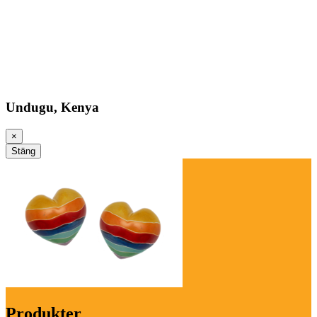
Undugu, Kenya
×
Stäng
Produkter