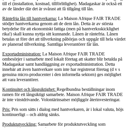
till el (installation, kostnad, tillförlitlighet). Madagaskar är också ett
av de länder där det är svårast att få tillgång till lån.
Räntefria lån till hantverkarna:
La Maison Afrique FAIR TRADE
stödjer hantverkarna genom att de dem lån. Detta är av största
betydelse för att ekonomiskt fattiga (men på hantverksskicklighet
rika!) skall kunna nyttja sitt kunnande. Lånen är räntefria. Lånen
betalas ut före det att tillverkning påbörjas och uppgår till hela värdet
av planerad tillverkning. Samtliga leverantörer får lån.
Exportadministration:
La Maison Afrique FAIR TRADE
ombesörjer i samarbete med lokalt företag att skatter blir betalda på
Madagaskar samt handläggning av exportadministration. Detta
innebär att även hantverkare som inte har registrerat företag (d v s
genuina micro-producenter i den informella sektorn) ges möjlighet
att vara leverantörer.
Kontinuitet och långsiktighet:
Regelbundna beställningar inom
ramen för ett långsiktigt samarbete. Maison Afrique FAIR TRADE
är inte vinstdrivande. Volontärinsatser möjliggör återinvesteringar.
Pris:
Pris som sätts i dialog med hantverkaren, är i lokal valuta, höjs
kontinuerligt – och aldrig sänks.
Produktutveckling:
Samarbete för produktutveckling som