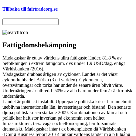
Tillbaka till fairtradeorg.se
Fattigdomsbekämpning
Madagaskar är ett av världens allra fattigaste länder. 81,8 % av
befolkningen i extrem fattigdom, dvs under 1,9 USD/dag, enligt
Världsbanken (2016).
Madagaskar drabbas årligen av cykloner. Landet är det värst
cyklondrabbade i Afrika (3.e i världen). Cyklonerna,
översvämningar och torka har under de senare åren blivit värre.
Undernäringen är utbredd. 50% av alla barn under fem år är kroniskt
undernärda.
Landet är politiskt instabilt. Upprepade politiska kriser har inneburit
uteblivna internationella lån, investeringar och bistånd. Den senaste
djupa politisk krisen startade 2009. Kombinationen av klimat och
politik har haft stor inverkan på ekonomin som helhet.
Infrastrukturen, t.ex. vägar och elförsörjning, har försämrats
dramatiskt. Madagaskar intar t ex bottenplatsen då Världsbanken
(Doing Business report 2016) rankar världens länder m a p tillgång